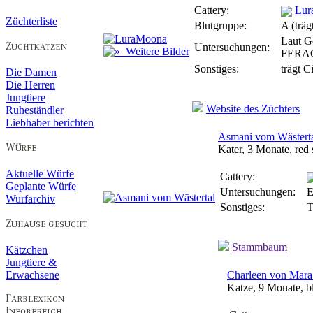
Cattery:
Lur
Züchterliste
Blutgruppe:
A (träg
Laut G
Untersuchungen:
Weitere Bilder
FERAG
Sonstiges:
trägt 
Die Damen
Die Herren
Jungtiere
Website des Züchters
Ruheständler
Liebhaber berichten
Asmani vom Wästert
Kater, 3 Monate, red
Aktuelle Würfe
Cattery:
Geplante Würfe
Untersuchungen:
E
Wurfarchiv
Sonstiges:
T
Stammbaum
Kätzchen
Jungtiere &
Erwachsene
Charleen von Mar
Katze, 9 Monate, bl