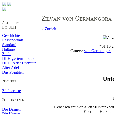
«
Zurück
Geschichte
Rasseportrait
Standard
*01.10.2
Haltung
Cattery:
von Germangora
B
Zucht
DLH gestern - heute
DLH in der Literatur
Alter Adel
Das Pointgen
Unt
Züchterliste
Genetisch frei von allen 50 Krankh
Die Damen
Eltern im Herz- un
Die Herren