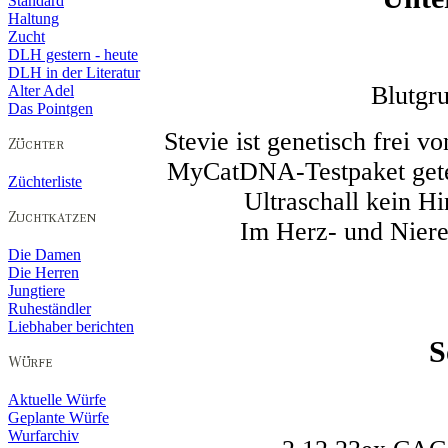
Standard
Haltung
Zucht
DLH gestern - heute
DLH in der Literatur
Blutgru
Alter Adel
Das Pointgen
Stevie ist genetisch frei v
MyCatDNA-Testpaket getes
Züchterliste
Ultraschall kein 
Im Herz- und Niere
Die Damen
Die Herren
Jungtiere
Ruheständler
Liebhaber berichten
S
Aktuelle Würfe
Geplante Würfe
Wurfarchiv