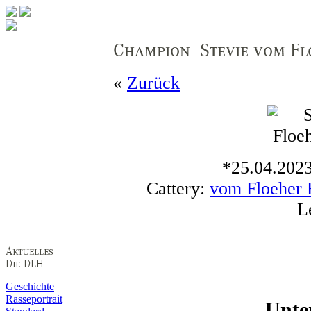
«
Zurück
*25.04.2023
Cattery:
vom Floeher
L
Geschichte
Rasseportrait
Unte