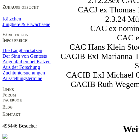
2.12.23ex CAC
CACJ ex Thomas 
2.3.24 Mü
Kätzchen
Jungtiere & Erwachsene
CAC ex nomini
CAC ex
CAC Hans Klein Stoc
Die Langhaarkatzen
CACIB ExI Marianna Te
Der Sinn von Gentests
Augenfarben bei Katzen
S
Aus der Forschung
Zuchtuntersuchungen
CACIB ExI Michael Gr
Ausstellungstermine
CACIB Ruth Wegeman
495446 Besucher
Wei