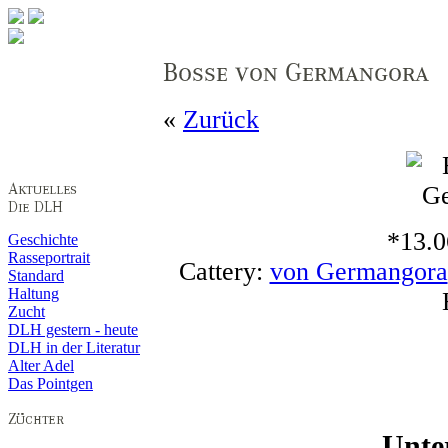
«
Zurück
*13.0
Geschichte
Rasseportrait
Cattery:
von Germangora
Standard
Haltung
Zucht
DLH gestern - heute
DLH in der Literatur
Alter Adel
Das Pointgen
Unte