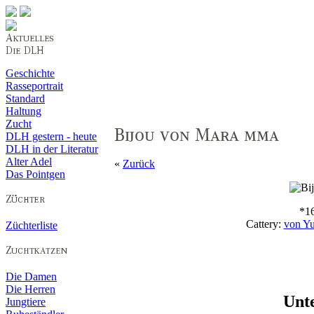
Geschichte
Rasseportrait
Standard
Haltung
Zucht
DLH gestern - heute
DLH in der Literatur
Alter Adel
«
Zurück
Das Pointgen
*16
Cattery:
von Y
Züchterliste
Die Damen
Die Herren
Unt
Jungtiere